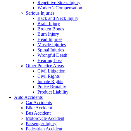
Repetitive Stress Injury
Worker’s Compensation
Serious Injuries
Back and Neck Injury
Brain Injury
Broken Bones
Burn Injury
Head Injuries
Muscle Injuries
Spinal Injuries
Wrongful Death
Hearing Loss
Other Practice Areas
Civil Litigation
Civil Rights
Inmate Rights
Police Brutality
Product Liability
Auto Accidents
Car Accidents
Bike Accident
Bus Accident
Motorcycle Accident
Passenger Injury
Pedestrian Accident