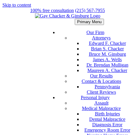
Skip to content
100% free consultation
(215) 567-7955
Primary Menu
Our Firm
Attorneys
Edward F. Chacker
Brian S. Chacker
Bruce M. Ginsburg
James A. Wells
Dr. Brendan Mulligan
Maureen A. Chacker
Our Results
Contact & Locations
Pennsylvania
Client Reviews
Personal Injury
Assault
Medical Malpractice
Birth Injuries
Dental Malpractice
Diagnosis Error
Emergency Room Error