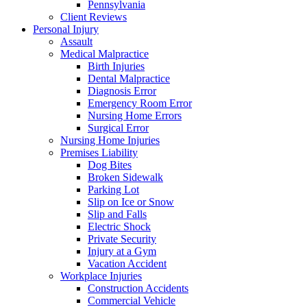
Pennsylvania
Client Reviews
Personal Injury
Assault
Medical Malpractice
Birth Injuries
Dental Malpractice
Diagnosis Error
Emergency Room Error
Nursing Home Errors
Surgical Error
Nursing Home Injuries
Premises Liability
Dog Bites
Broken Sidewalk
Parking Lot
Slip on Ice or Snow
Slip and Falls
Electric Shock
Private Security
Injury at a Gym
Vacation Accident
Workplace Injuries
Construction Accidents
Commercial Vehicle