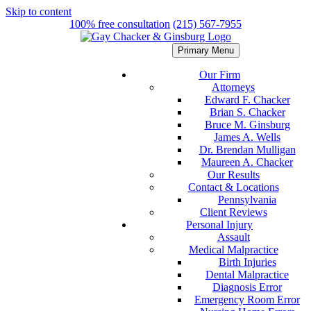
Skip to content
100% free consultation
(215) 567-7955
Primary Menu
Our Firm
Attorneys
Edward F. Chacker
Brian S. Chacker
Bruce M. Ginsburg
James A. Wells
Dr. Brendan Mulligan
Maureen A. Chacker
Our Results
Contact & Locations
Pennsylvania
Client Reviews
Personal Injury
Assault
Medical Malpractice
Birth Injuries
Dental Malpractice
Diagnosis Error
Emergency Room Error