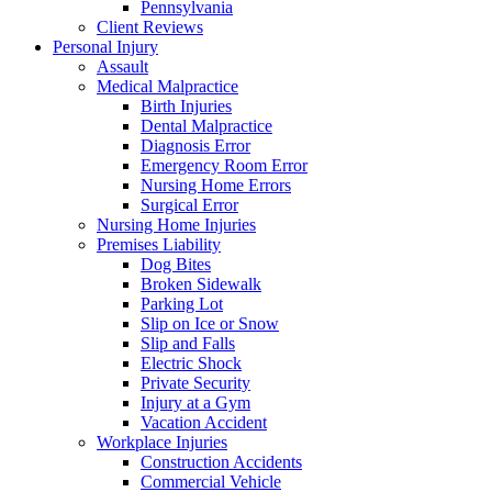
Pennsylvania
Client Reviews
Personal Injury
Assault
Medical Malpractice
Birth Injuries
Dental Malpractice
Diagnosis Error
Emergency Room Error
Nursing Home Errors
Surgical Error
Nursing Home Injuries
Premises Liability
Dog Bites
Broken Sidewalk
Parking Lot
Slip on Ice or Snow
Slip and Falls
Electric Shock
Private Security
Injury at a Gym
Vacation Accident
Workplace Injuries
Construction Accidents
Commercial Vehicle