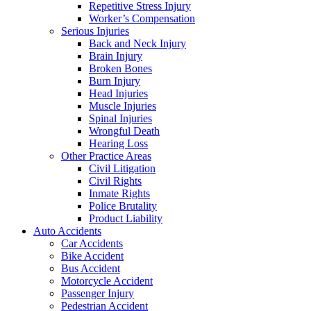
Repetitive Stress Injury
Worker’s Compensation
Serious Injuries
Back and Neck Injury
Brain Injury
Broken Bones
Burn Injury
Head Injuries
Muscle Injuries
Spinal Injuries
Wrongful Death
Hearing Loss
Other Practice Areas
Civil Litigation
Civil Rights
Inmate Rights
Police Brutality
Product Liability
Auto Accidents
Car Accidents
Bike Accident
Bus Accident
Motorcycle Accident
Passenger Injury
Pedestrian Accident