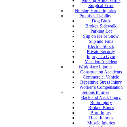
Nursing Home Errors
Surgical Error
Nursing Home Injuries
Premises Liability
Dog Bites
Broken Sidewalk
Parking Lot
Slip on Ice or Snow
Slip and Falls
Electric Shock
Private Security
Injury at a Gym
Vacation Accident
Workplace Injuries
Construction Accidents
Commercial Vehicle
Repetitive Stress Injury
Worker’s Compensation
Serious Injuries
Back and Neck Injury
Brain Injury
Broken Bones
Burn Injury
Head Injuries
Muscle Injuries