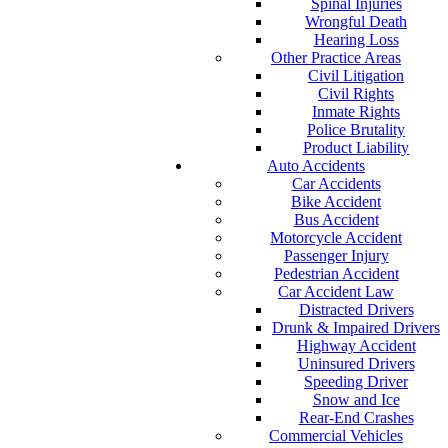
Spinal Injuries
Wrongful Death
Hearing Loss
Other Practice Areas
Civil Litigation
Civil Rights
Inmate Rights
Police Brutality
Product Liability
Auto Accidents
Car Accidents
Bike Accident
Bus Accident
Motorcycle Accident
Passenger Injury
Pedestrian Accident
Car Accident Law
Distracted Drivers
Drunk & Impaired Drivers
Highway Accident
Uninsured Drivers
Speeding Driver
Snow and Ice
Rear-End Crashes
Commercial Vehicles